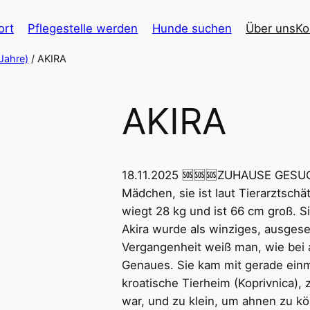
ort
Pflegestelle werden
Hunde suchen
Über uns
Ko
Jahre)
/ AKIRA
AKIRA
18.11.2025 🆘🆘🆘ZUHAUSE GESUCH
Mädchen, sie ist laut Tierarztschä
wiegt 28 kg und ist 66 cm groß. Si
Akira wurde als winziges, ausges
Vergangenheit weiß man, wie bei a
Genaues. Sie kam mit gerade einm
kroatische Tierheim (Koprivnica), 
war, und zu klein, um ahnen zu kö