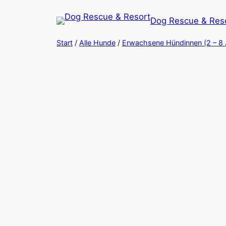
Zum
Dog Rescue & Res
Inhalt
springen
Start
/
Alle Hunde
/
Erwachsene Hündinnen (2 – 8 