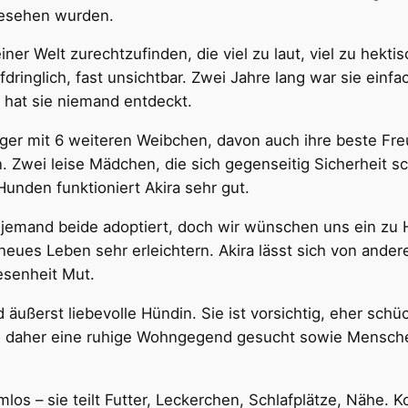
 gesehen wurden.
ner Welt zurechtzufinden, die viel zu laut, viel zu hektis
fdringlich, fast unsichtbar. Zwei Jahre lang war sie einfa
 hat sie niemand entdeckt.
nger mit 6 weiteren Weibchen, davon auch ihre beste Freu
n. Zwei leise Mädchen, die sich gegenseitig Sicherheit s
unden funktioniert Akira sehr gut.
 jemand beide adoptiert, doch wir wünschen uns ein zu 
 neues Leben sehr erleichtern. Akira lässt sich von ande
esenheit Mut.
nd äußerst liebevolle Hündin. Sie ist vorsichtig, eher sch
rd daher eine ruhige Wohngegend gesucht sowie Mensch
os – sie teilt Futter, Leckerchen, Schlafplätze, Nähe. Ko