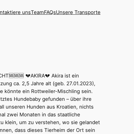
ntaktiere uns
Team
FAQs
Unsere Transporte
T🆘🆘🆘 💔AKIRA💔 Akira ist ein
tzung ca. 2,5 Jahre alt (geb. 27.01.2023),
e könnte ein Rottweiler-Mischling sein.
etztes Hundebaby gefunden – über ihre
ll unseren Hunden aus Kroatien, nichts
al zwei Monaten in das staatliche
zu klein, um zu verstehen, wo sie gelandet
nnen, dass dieses Tierheim der Ort sein