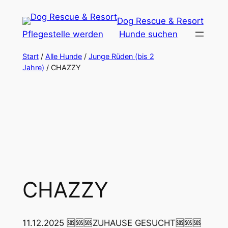
Zum
Dog Rescue & Resort
Inhalt
Pflegestelle werden
Hunde suchen
springen
Start
/
Alle Hunde
/
Junge Rüden (bis 2
Jahre)
/ CHAZZY
CHAZZY
11.12.2025 🆘🆘🆘ZUHAUSE GESUCHT🆘🆘🆘