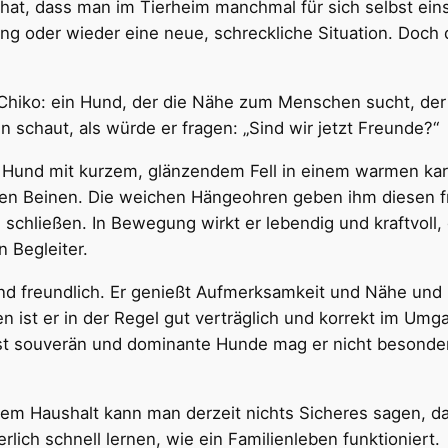
nt hat, dass man im Tierheim manchmal für sich selbst e
ang oder wieder eine neue, schreckliche Situation. Doch 
hiko: ein Hund, der die Nähe zum Menschen sucht, der 
schaut, als würde er fragen: „Sind wir jetzt Freunde?“
r Hund mit kurzem, glänzendem Fell in einem warmen kar
nten Beinen. Die weichen Hängeohren geben ihm diesen f
u schließen. In Bewegung wirkt er lebendig und kraftvol
n Begleiter.
d freundlich. Er genießt Aufmerksamkeit und Nähe und z
ist er in der Regel gut verträglich und korrekt im Umga
ist souverän und dominante Hunde mag er nicht besonders 
nem Haushalt kann man derzeit nichts Sicheres sagen, da
erlich schnell lernen, wie ein Familienleben funktioniert.