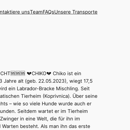
ntaktiere uns
Team
FAQs
Unsere Transporte
HT🆘🆘🆘 💔CHIKO💔 Chiko ist ein
3 Jahre alt (geb. 22.05.2023), wiegt 17,5
ird ein Labrador-Bracke Mischling. Seit
atischen Tierheim (Koprivnica). Über seine
chts – wie so viele Hunde wurde auch er
funden. Seitdem wartet er im Tierheim
winger in eine Welt, die für ihn im
 Warten besteht. Als man ihn das erste