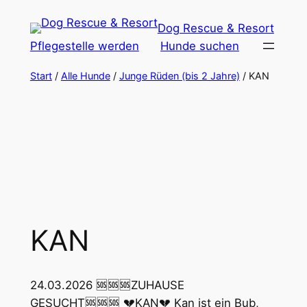
Zum
Dog Rescue & Resort
Inhalt
Pflegestelle werden
Hunde suchen
springen
Start
/
Alle Hunde
/
Junge Rüden (bis 2 Jahre)
/ KAN
KAN
24.03.2026 🆘🆘🆘ZUHAUSE
GESUCHT🆘🆘🆘 💔KAN💔 Kan ist ein Bub,