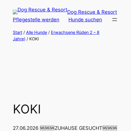
Zum
Dog Rescue & Resort
Inhalt
Pflegestelle werden
Hunde suchen
springen
Start
/
Alle Hunde
/
Erwachsene Rüden 2 – 8
Jahre)
/ KOKI
KOKI
27.06.2026 🆘🆘🆘ZUHAUSE GESUCHT🆘🆘🆘