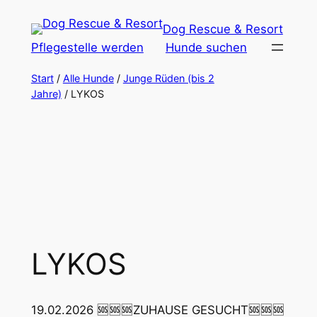
Zum
Dog Rescue & Resort
Inhalt
Pflegestelle werden
Hunde suchen
springen
Start
/
Alle Hunde
/
Junge Rüden (bis 2
Jahre)
/ LYKOS
LYKOS
19.02.2026 🆘🆘🆘ZUHAUSE GESUCHT🆘🆘🆘