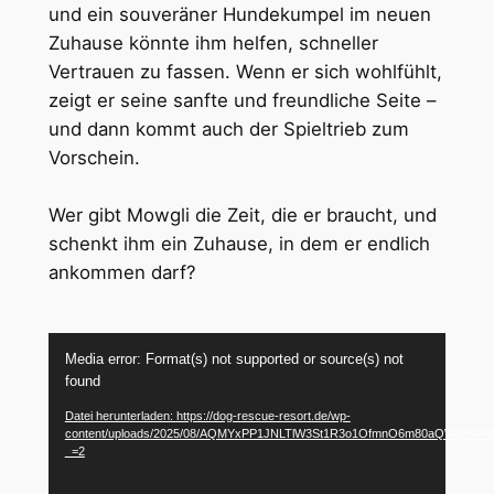
und ein souveräner Hundekumpel im neuen
Zuhause könnte ihm helfen, schneller
Vertrauen zu fassen. Wenn er sich wohlfühlt,
zeigt er seine sanfte und freundliche Seite –
und dann kommt auch der Spieltrieb zum
Vorschein.
Wer gibt Mowgli die Zeit, die er braucht, und
schenkt ihm ein Zuhause, in dem er endlich
ankommen darf?
Video-
Media error: Format(s) not supported or source(s) not
Player
found
Datei herunterladen: https://dog-rescue-resort.de/wp-
content/uploads/2025/08/AQMYxPP1JNLTlW3St1R3o1OfmnO6m80aQWW
_=2