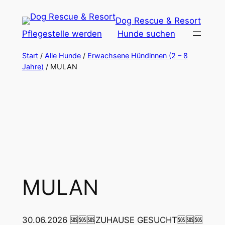
Zum
Dog Rescue & Resort
Inhalt
Pflegestelle werden
Hunde suchen
springen
Start
/
Alle Hunde
/
Erwachsene Hündinnen (2 – 8
Jahre)
/ MULAN
MULAN
30.06.2026 🆘🆘🆘ZUHAUSE GESUCHT🆘🆘🆘