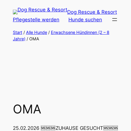
Zum
Dog Rescue & Resort
Inhalt
Pflegestelle werden
Hunde suchen
springen
Start
/
Alle Hunde
/
Erwachsene Hündinnen (2 – 8
Jahre)
/ OMA
OMA
25.02.2026 🆘🆘🆘ZUHAUSE GESUCHT🆘🆘🆘