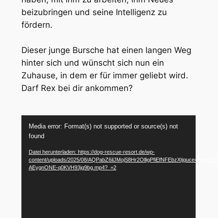
beizubringen und seine Intelligenz zu
fördern.
Dieser junge Bursche hat einen langen Weg
hinter sich und wünscht sich nun ein
Zuhause, in dem er für immer geliebt wird.
Darf Rex bei dir ankommen?
Video-
Media error: Format(s) not supported or source(s) not
Player
found
Datei herunterladen: https://dog-rescue-resort.de/wp-
content/uploads/2025/08/AQPabZ6ilJMojS8Hr2OlligPfiEfNFEbzXtjquce4Rw
AEygnONE-q0KVH93jg9bg.mp4?_=2