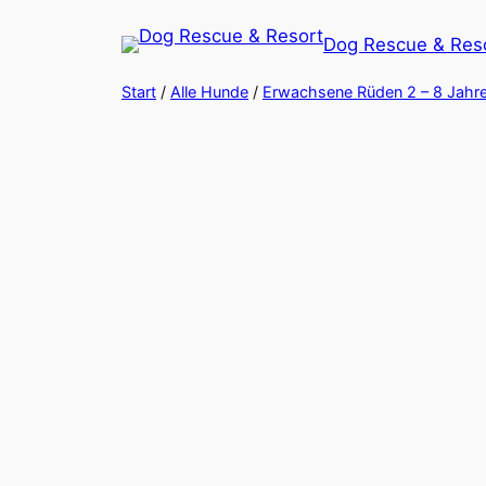
Zum
Dog Rescue & Res
Inhalt
springen
Start
/
Alle Hunde
/
Erwachsene Rüden 2 – 8 Jahre