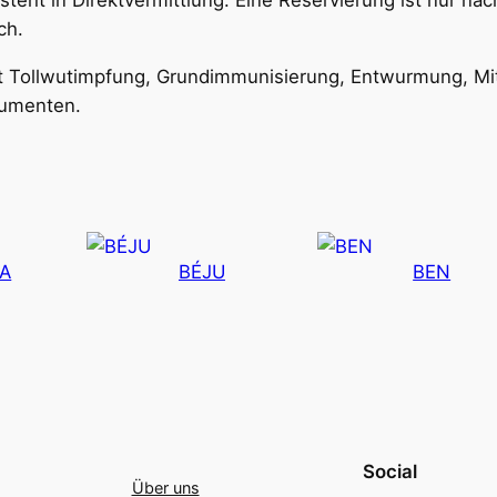
steht in Direktvermittlung. Eine Reservierung ist nur nac
ch.
mit Tollwutimpfung, Grundimmunisierung, Entwurmung, Mi
kumenten.
JA
BÉJU
BEN
Social
Über uns