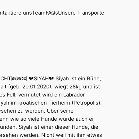
ntaktiere uns
Team
FAQs
Unsere Transporte
HT🆘🆘🆘 💔SIYAH💔 Siyah ist ein Rüde,
 alt (geb. 20.01.2020), wiegt 28kg und ist
s Fell, vermutet wird ein Labrador
iyah im kroatischen Tierheim (Petropolis).
gesehen zu werden. Über seine
enn wie so viele Hunde wurde auch er
unden. Siyah ist einer dieser Hunde, die
übersehen werden. Nicht weil mit ihm etwas