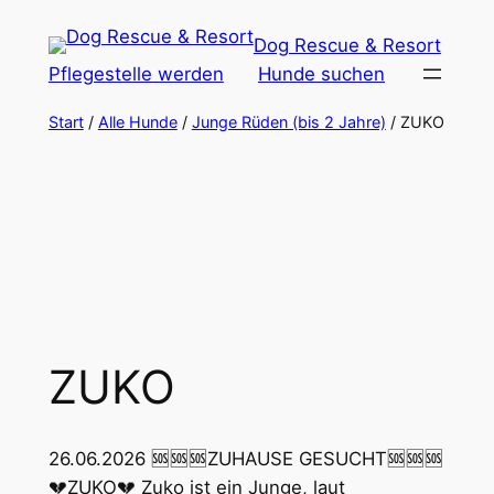
Zum
Dog Rescue & Resort
Inhalt
Pflegestelle werden
Hunde suchen
springen
Start
/
Alle Hunde
/
Junge Rüden (bis 2 Jahre)
/ ZUKO
ZUKO
26.06.2026 🆘🆘🆘ZUHAUSE GESUCHT🆘🆘🆘
💔ZUKO💔 Zuko ist ein Junge, laut