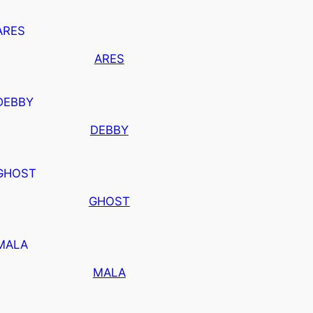
ARES
DEBBY
GHOST
MALA