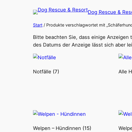
Zum
Dog Rescue & Res
Inhalt
springen
Start
/ Produkte verschlagwortet mit „Schäferhun
Bitte beachten Sie, dass einige Anzeigen
des Datums der Anzeige lässt sich aber lei
Notfälle
(7)
Alle 
Welpen – Hündinnen
(15)
Welp