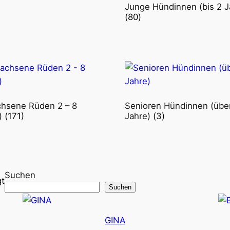
Junge Hündinnen (bis 2 J
(80)
hsene Rüden 2 – 8
Senioren Hündinnen (übe
)
(171)
Jahre)
(3)
Suchen
Nach
gt
Suchen
Aktualität
sortiert
GINA