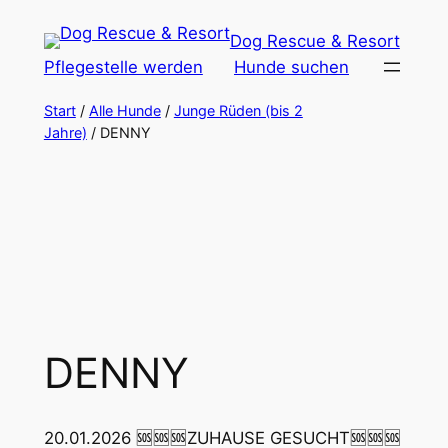
Zum
Dog Rescue & Resort
Inhalt
Pflegestelle werden
Hunde suchen
springen
Start
/
Alle Hunde
/
Junge Rüden (bis 2
Jahre)
/ DENNY
DENNY
20.01.2026 🆘🆘🆘ZUHAUSE GESUCHT🆘🆘🆘