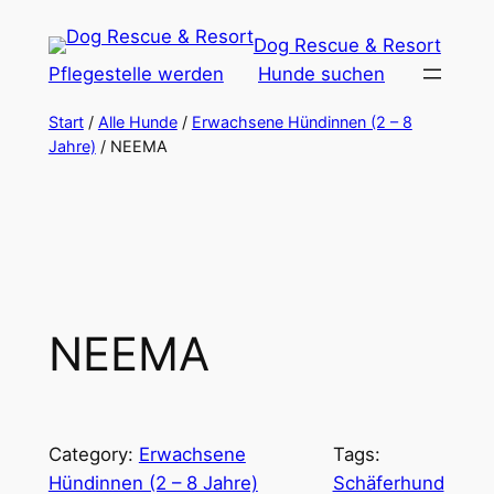
Zum
Dog Rescue & Resort
Inhalt
Pflegestelle werden
Hunde suchen
springen
Start
/
Alle Hunde
/
Erwachsene Hündinnen (2 – 8
Jahre)
/ NEEMA
NEEMA
Category:
Erwachsene
Tags:
Hündinnen (2 – 8 Jahre)
Schäferhund